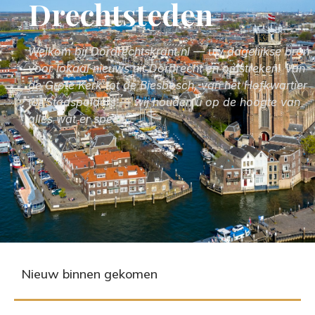
Drechtsteden
Welkom bij Dordrechtskrant.nl — uw dagelijkse bron
voor lokaal nieuws uit Dordrecht en omstreken. Van
de Grote Kerk tot de Biesbosch, van het Hofkwartier
tot Stadspolders — wij houden u op de hoogte van
alles wat er speelt.
Nieuw binnen gekomen