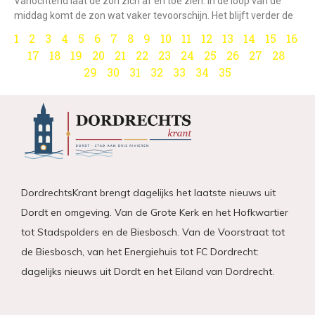
Vanochtend laat de zon zich af en toe zien. In de loop van de
middag komt de zon wat vaker tevoorschijn. Het blijft verder de
1
2
3
4
5
6
7
8
9
10
11
12
13
14
15
16
17
18
19
20
21
22
23
24
25
26
27
28
29
30
31
32
33
34
35
DordrechtsKrant brengt dagelijks het laatste nieuws uit
Dordt en omgeving. Van de Grote Kerk en het Hofkwartier
tot Stadspolders en de Biesbosch. Van de Voorstraat tot
de Biesbosch, van het Energiehuis tot FC Dordrecht:
dagelijks nieuws uit Dordt en het Eiland van Dordrecht.