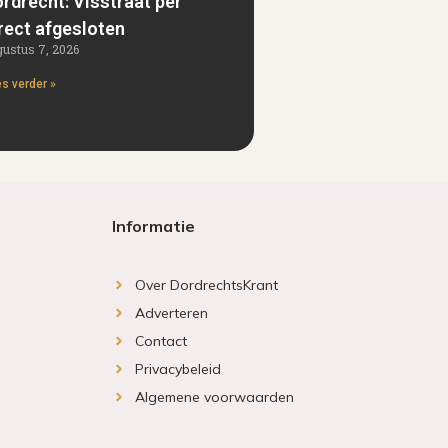
rdrecht: Visstraat per
rect afgesloten
ustus 7, 2026
s verder »
Informatie
Over DordrechtsKrant
Adverteren
Contact
Privacybeleid
Algemene voorwaarden