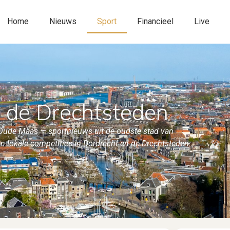
Home
Nieuws
Sport
Financieel
Live
n de Drechtsteden
 Oude Maas — sportnieuws uit de oudste stad van
 en lokale competities in Dordrecht en de Drechtsteden.