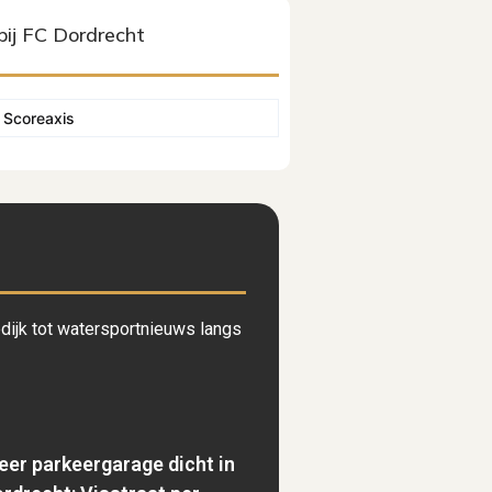
bij FC Dordrecht
y
Scoreaxis
ijk tot watersportnieuws langs
er parkeergarage dicht in