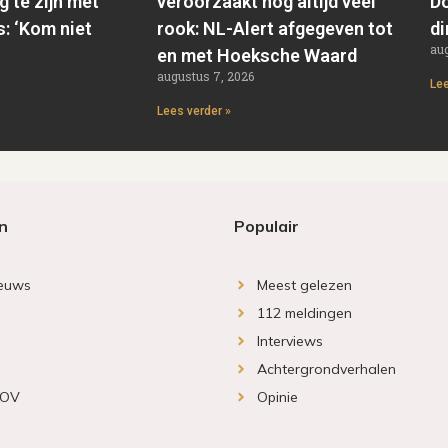
g te zijn met
veroorzaakt nog altijd veel
Do
s: ‘Kom niet
rook: NL-Alert afgegeven tot
di
aug
en met Hoeksche Waard
augustus 7, 2026
Lee
Lees verder »
n
Populair
ieuws
Meest gelezen
112 meldingen
Interviews
Achtergrondverhalen
 OV
Opinie