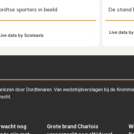
rdtse sporters in beeld
De stand 
Live data b
Live data by
Scoreaxis
lezen door Dordtenaren. Van wedstrijdverslagen bij de Krommed
echt.
rwacht nog
Grote brand Charlois
We