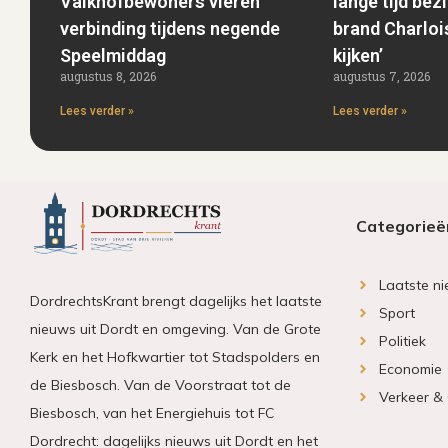
Valkhofbewoners vieren
lange tijd bezi
verbinding tijdens negende
brand Charloi
Speelmiddag
kijken’
augustus 8, 2026
augustus 7, 2026
Lees verder »
Lees verder »
Categorieë
Laatste n
DordrechtsKrant brengt dagelijks het laatste
Sport
nieuws uit Dordt en omgeving. Van de Grote
Politiek
Kerk en het Hofkwartier tot Stadspolders en
Economie
de Biesbosch. Van de Voorstraat tot de
Verkeer &
Biesbosch, van het Energiehuis tot FC
Dordrecht: dagelijks nieuws uit Dordt en het