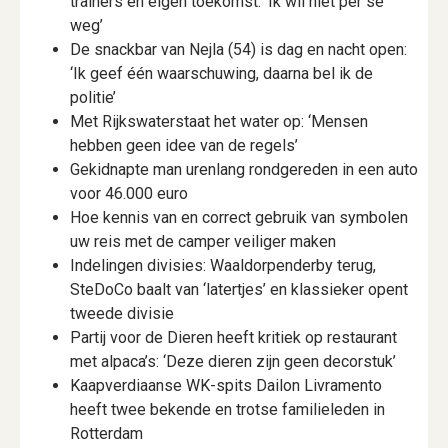
trainers en eigen toekomst: ‘Ik wil niet per se
weg’
De snackbar van Nejla (54) is dag en nacht open:
‘Ik geef één waarschuwing, daarna bel ik de
politie’
Met Rijkswaterstaat het water op: ‘Mensen
hebben geen idee van de regels’
Gekidnapte man urenlang rondgereden in een auto
voor 46.000 euro
Hoe kennis van en correct gebruik van symbolen
uw reis met de camper veiliger maken
Indelingen divisies: Waaldorpenderby terug,
SteDoCo baalt van ‘latertjes’ en klassieker opent
tweede divisie
Partij voor de Dieren heeft kritiek op restaurant
met alpaca’s: ‘Deze dieren zijn geen decorstuk’
Kaapverdiaanse WK-spits Dailon Livramento
heeft twee bekende en trotse familieleden in
Rotterdam