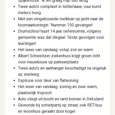
Spijkenisse: ‘Ik wil graag mijn tuin terug’
Twee auto’s compleet in lichterlaaie, vuur komt
meters hoog
Met een omgebouwde melkkan op jacht naar de
hoornaarkoningin: ‘Nummer 150 gevangen’
Drumschool huurt 14 jaar oefenruimte, volgens
gemeente was dat illegaal: ‘Grote gevolgen voor
leerlingen’
Het weer van vandaag: volop zon en warm
Albert Schweitzer ziekenhuis krijgt groen licht
voor nieuwbouw op parkeerplaats
Twee auto’s en aanhanger beschadigd na ongeluk
op snelweg
Explosie voor deur van flatwoning
Het weer van vandaag: zonnig en zeer warm,
plaatselijk tropisch
Auto vliegt uit bocht en ramt bomen in Dirksland
Gewonde bij schietpartij op straat, ook RET-bus
en woonhuis geraakt door kogel