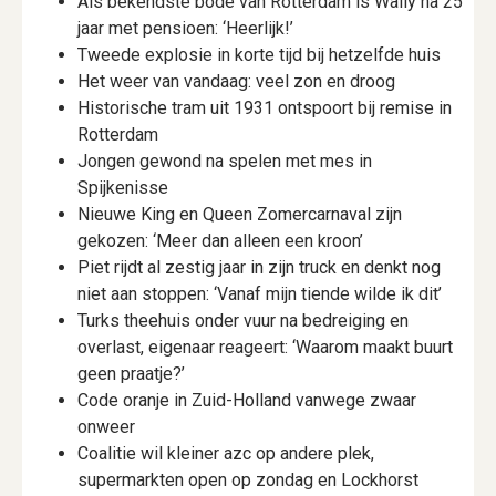
Als bekendste bode van Rotterdam is Wally na 25
jaar met pensioen: ‘Heerlijk!’
Tweede explosie in korte tijd bij hetzelfde huis
Het weer van vandaag: veel zon en droog
Historische tram uit 1931 ontspoort bij remise in
Rotterdam
Jongen gewond na spelen met mes in
Spijkenisse
Nieuwe King en Queen Zomercarnaval zijn
gekozen: ‘Meer dan alleen een kroon’
Piet rijdt al zestig jaar in zijn truck en denkt nog
niet aan stoppen: ‘Vanaf mijn tiende wilde ik dit’
Turks theehuis onder vuur na bedreiging en
overlast, eigenaar reageert: ‘Waarom maakt buurt
geen praatje?’
Code oranje in Zuid-Holland vanwege zwaar
onweer
Coalitie wil kleiner azc op andere plek,
supermarkten open op zondag en Lockhorst