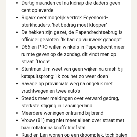
Dertig maanden cel na kidnap die daders geen
cent opleverde
Rigaux over mogelijk vertrek Feyenoord-
sterkhouders: ‘het bedrag moet kloppen’
De hekken zijn gezet, de Papendrechtsebrug is
officieel gesloten: ‘Ik had op vuurwerk gehoopt’
D66 en PRO willen winkels in Papendrecht meer
ruimte geven op de zondag, dit vindt men op
straat: ‘Doen!’
Stuntman Jim weet van geen wijken na crash bij
katapultsprong: ‘Ik zou het zo weer doen’
Ravage op provinciale weg na ongeluk met
vrachtwagen en twee auto’s
Steeds meer meldingen over verward gedrag,
sterkste stijging in Lansingerland
Meerdere woningen ontruimd bij brand
Vrouw (81) mag niet meer alleen over straat met
haar rollator na knuffeldiefstal
Ruud en Len wonen op een droomplek, toch balen