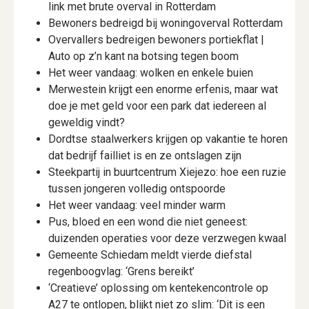
link met brute overval in Rotterdam
Bewoners bedreigd bij woningoverval Rotterdam
Overvallers bedreigen bewoners portiekflat |
Auto op z’n kant na botsing tegen boom
Het weer vandaag: wolken en enkele buien
Merwestein krijgt een enorme erfenis, maar wat
doe je met geld voor een park dat iedereen al
geweldig vindt?
Dordtse staalwerkers krijgen op vakantie te horen
dat bedrijf failliet is en ze ontslagen zijn
Steekpartij in buurtcentrum Xiejezo: hoe een ruzie
tussen jongeren volledig ontspoorde
Het weer vandaag: veel minder warm
Pus, bloed en een wond die niet geneest:
duizenden operaties voor deze verzwegen kwaal
Gemeente Schiedam meldt vierde diefstal
regenboogvlag: ‘Grens bereikt’
‘Creatieve’ oplossing om kentekencontrole op
A27 te ontlopen, blijkt niet zo slim: ‘Dit is een