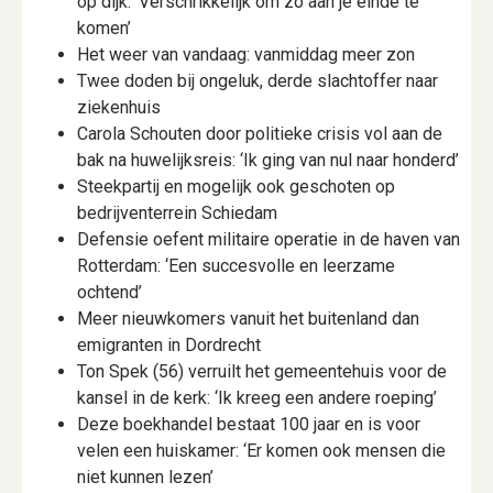
op dijk: ‘Verschrikkelijk om zo aan je einde te
komen’
Het weer van vandaag: vanmiddag meer zon
Twee doden bij ongeluk, derde slachtoffer naar
ziekenhuis
Carola Schouten door politieke crisis vol aan de
bak na huwelijksreis: ‘Ik ging van nul naar honderd’
Steekpartij en mogelijk ook geschoten op
bedrijventerrein Schiedam
Defensie oefent militaire operatie in de haven van
Rotterdam: ‘Een succesvolle en leerzame
ochtend’
Meer nieuwkomers vanuit het buitenland dan
emigranten in Dordrecht
Ton Spek (56) verruilt het gemeentehuis voor de
kansel in de kerk: ‘Ik kreeg een andere roeping’
Deze boekhandel bestaat 100 jaar en is voor
velen een huiskamer: ‘Er komen ook mensen die
niet kunnen lezen’