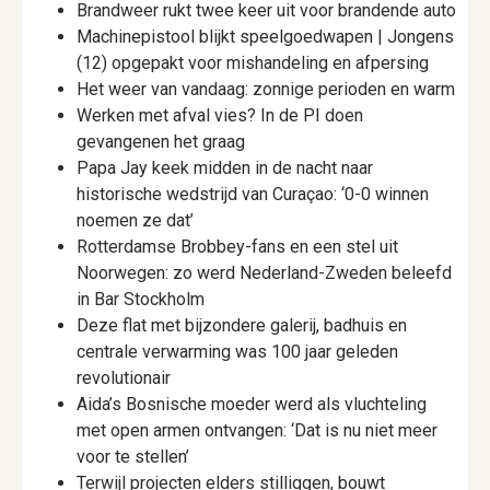
Brandweer rukt twee keer uit voor brandende auto
Machinepistool blijkt speelgoedwapen | Jongens
(12) opgepakt voor mishandeling en afpersing
Het weer van vandaag: zonnige perioden en warm
Werken met afval vies? In de PI doen
gevangenen het graag
Papa Jay keek midden in de nacht naar
historische wedstrijd van Curaçao: ‘0-0 winnen
noemen ze dat’
Rotterdamse Brobbey-fans en een stel uit
Noorwegen: zo werd Nederland-Zweden beleefd
in Bar Stockholm
Deze flat met bijzondere galerij, badhuis en
centrale verwarming was 100 jaar geleden
revolutionair
Aida’s Bosnische moeder werd als vluchteling
met open armen ontvangen: ‘Dat is nu niet meer
voor te stellen’
Terwijl projecten elders stilliggen, bouwt