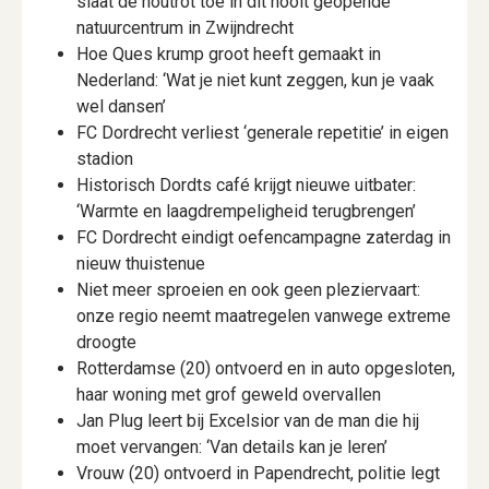
slaat de houtrot toe in dit nooit geopende
natuurcentrum in Zwijndrecht
Hoe Ques krump groot heeft gemaakt in
Nederland: ‘Wat je niet kunt zeggen, kun je vaak
wel dansen’
FC Dordrecht verliest ‘generale repetitie’ in eigen
stadion
Historisch Dordts café krijgt nieuwe uitbater:
‘Warmte en laagdrempeligheid terugbrengen’
FC Dordrecht eindigt oefencampagne zaterdag in
nieuw thuistenue
Niet meer sproeien en ook geen pleziervaart:
onze regio neemt maatregelen vanwege extreme
droogte
Rotterdamse (20) ontvoerd en in auto opgesloten,
haar woning met grof geweld overvallen
Jan Plug leert bij Excelsior van de man die hij
moet vervangen: ‘Van details kan je leren’
Vrouw (20) ontvoerd in Papendrecht, politie legt