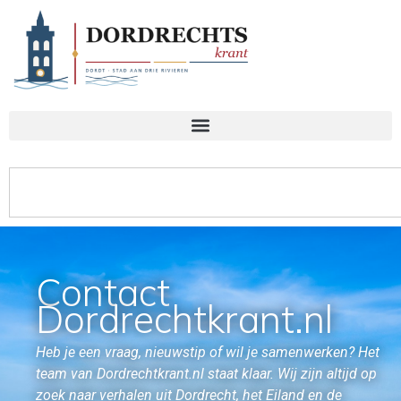
Contact
Dordrechtkrant.nl
Heb je een vraag, nieuwstip of wil je samenwerken? Het
team van Dordrechtkrant.nl staat klaar. Wij zijn altijd op
zoek naar verhalen uit Dordrecht, het Eiland en de