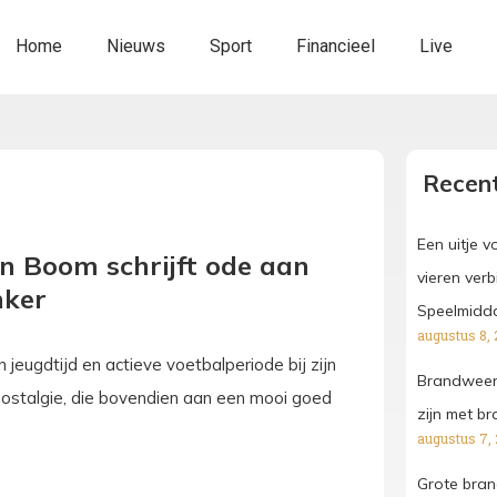
Home
Nieuws
Sport
Financieel
Live
Recent
Een uitje 
an Boom schrijft ode aan
vieren ver
nker
Speelmidd
augustus 8, 
n jeugdtijd en actieve voetbalperiode bij zijn
Brandweer 
 nostalgie, die bovendien aan een mooi goed
zijn met br
augustus 7,
Grote bran