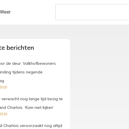
Weer
e berichten
voor de deur: Valkhofbewoners
binding tijdens negende
ag
2026
verwacht nog lange tijd bezig te
and Charlois: ‘Kom niet kijken’
 2026
d Charlois veroorzaakt nog altijd