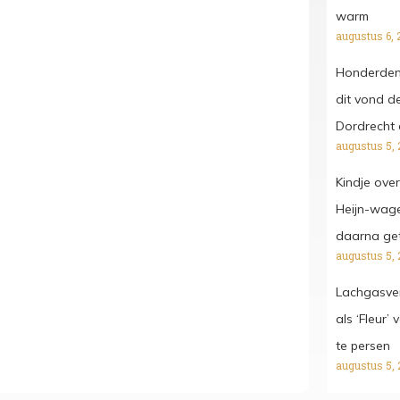
warm
augustus 6, 
Honderden 
dit vond de
Dordrecht 
augustus 5, 
Kindje ove
Heijn-wagen
daarna get
augustus 5, 
Lachgasver
als ‘Fleur’
te persen
augustus 5, 