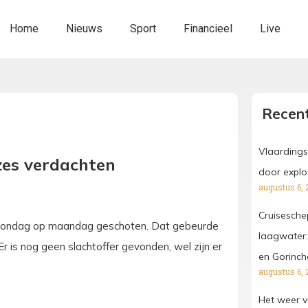
Home
Nieuws
Sport
Financieel
Live
Recent
Vlaardings
 zes verdachten
door explo
augustus 6, 
Cruisesche
van zondag op maandag geschoten. Dat gebeurde
laagwater:
r is nog geen slachtoffer gevonden, wel zijn er
en Gorinc
augustus 6, 
Het weer v