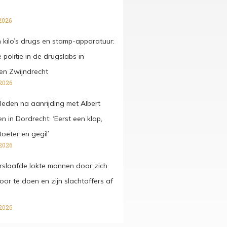
2026
kilo’s drugs en stamp-apparatuur:
 politie in de drugslabs in
en Zwijndrecht
2026
rleden na aanrijding met Albert
 in Dordrecht: ‘Eerst een klap,
oeter en gegil’
2026
slaafde lokte mannen door zich
 voor te doen en zijn slachtoffers af
2026