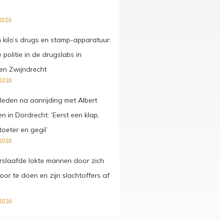
2026
kilo’s drugs en stamp-apparatuur:
 politie in de drugslabs in
en Zwijndrecht
2026
rleden na aanrijding met Albert
 in Dordrecht: ‘Eerst een klap,
oeter en gegil’
2026
slaafde lokte mannen door zich
 voor te doen en zijn slachtoffers af
2026