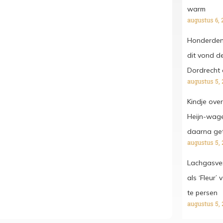
warm
augustus 6, 
Honderden 
dit vond de
Dordrecht 
augustus 5, 
Kindje ove
Heijn-wagen
daarna get
augustus 5, 
Lachgasver
als ‘Fleur’
te persen
augustus 5, 