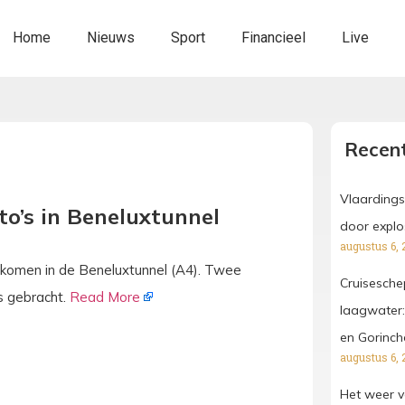
Home
Nieuws
Sport
Financieel
Live
Recent
Vlaardings
o’s in Beneluxtunnel
door explo
augustus 6, 
ekomen in de Beneluxtunnel (A4). Twee
Cruisesche
is gebracht.
Read More
laagwater:
en Gorinc
augustus 6, 
Het weer v