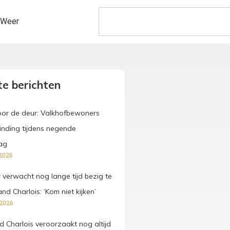
Weer
e berichten
voor de deur: Valkhofbewoners
binding tijdens negende
ag
2026
verwacht nog lange tijd bezig te
and Charlois: ‘Kom niet kijken’
 2026
d Charlois veroorzaakt nog altijd