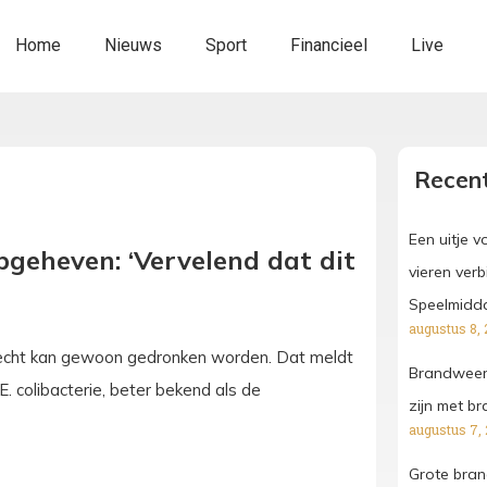
Home
Nieuws
Sport
Financieel
Live
Recent
Een uitje 
geheven: ‘Vervelend dat dit
vieren ver
Speelmidd
augustus 8, 
recht kan gewoon gedronken worden. Dat meldt
Brandweer 
. colibacterie, beter bekend als de
zijn met br
augustus 7,
Grote bran