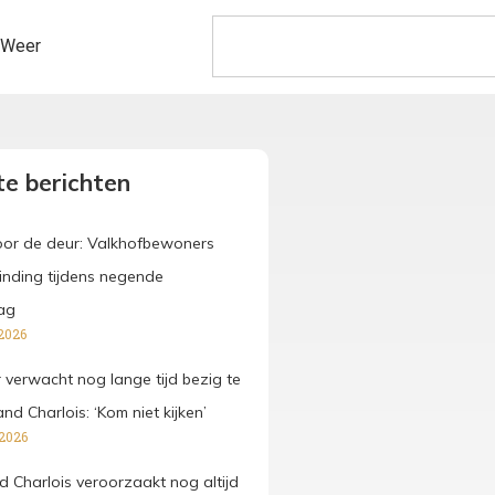
Weer
e berichten
voor de deur: Valkhofbewoners
binding tijdens negende
ag
2026
verwacht nog lange tijd bezig te
and Charlois: ‘Kom niet kijken’
 2026
d Charlois veroorzaakt nog altijd