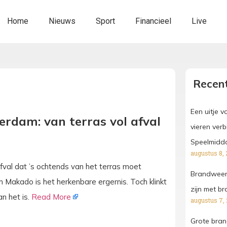
Home
Nieuws
Sport
Financieel
Live
Recent
Een uitje 
erdam: van terras vol afval
vieren ver
Speelmidd
augustus 8, 
fval dat ’s ochtends van het terras moet
Brandweer 
Makado is het herkenbare ergernis. Toch klinkt
zijn met br
n het is.
Read More
augustus 7,
Grote bran