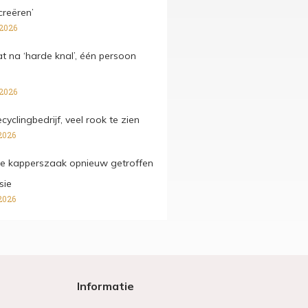
creëren’
 2026
at na ‘harde knal’, één persoon
 2026
ecyclingbedrijf, veel rook te zien
2026
e kapperszaak opnieuw getroffen
sie
2026
Informatie