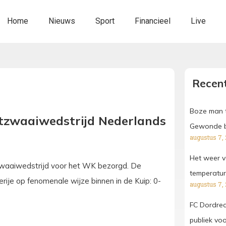
Home
Nieuws
Sport
Financieel
Live
Recent
Boze man t
tzwaaiwedstrijd Nederlands
Gewonde bi
augustus 7,
Het weer v
itzwaaiwedstrijd voor het WK bezorgd. De
temperatu
ije op fenomenale wijze binnen in de Kuip: 0-
augustus 7,
FC Dordrech
publiek vo