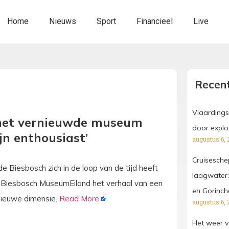
Home
Nieuws
Sport
Financieel
Live
Recent
Vlaardings
 het vernieuwde museum
door explo
jn enthousiast’
augustus 6, 
Cruisesche
e Biesbosch zich in de loop van de tijd heeft
laagwater:
t Biesbosch MuseumEiland het verhaal van een
en Gorinc
nieuwe dimensie.
Read More
augustus 6, 
Het weer v