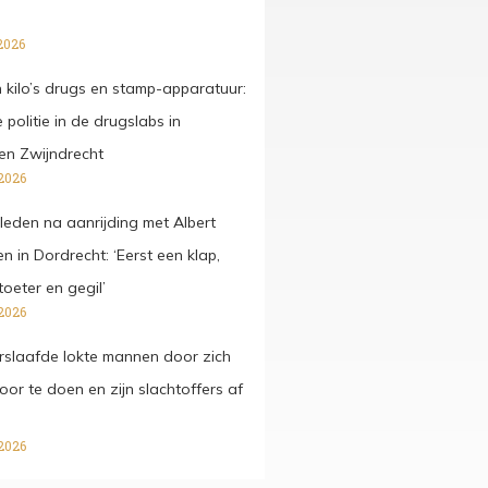
2026
kilo’s drugs en stamp-apparatuur:
 politie in de drugslabs in
en Zwijndrecht
2026
rleden na aanrijding met Albert
 in Dordrecht: ‘Eerst een klap,
oeter en gegil’
2026
slaafde lokte mannen door zich
 voor te doen en zijn slachtoffers af
2026