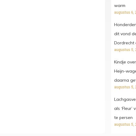
warm
augustus 6, 
Honderden 
dit vond de
Dordrecht 
augustus 5, 
Kindje ove
Heijn-wagen
daarna get
augustus 5, 
Lachgasver
als ‘Fleur’
te persen
augustus 5, 