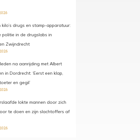
2026
kilo’s drugs en stamp-apparatuur:
 politie in de drugslabs in
en Zwijndrecht
2026
rleden na aanrijding met Albert
 in Dordrecht: ‘Eerst een klap,
oeter en gegil’
2026
slaafde lokte mannen door zich
 voor te doen en zijn slachtoffers af
2026