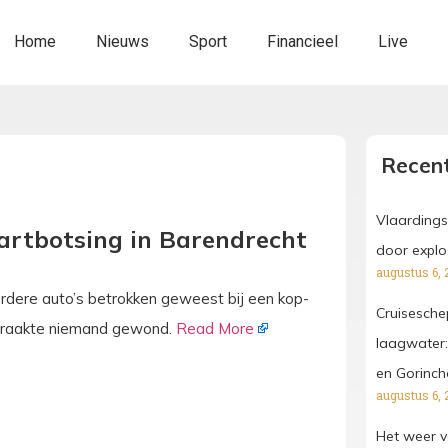
Home
Nieuws
Sport
Financieel
Live
Recent
Vlaardings
artbotsing in Barendrecht
door explo
augustus 6, 
dere auto’s betrokken geweest bij een kop-
Cruisesche
er raakte niemand gewond.
Read More
laagwater:
en Gorinc
augustus 6, 
Het weer v