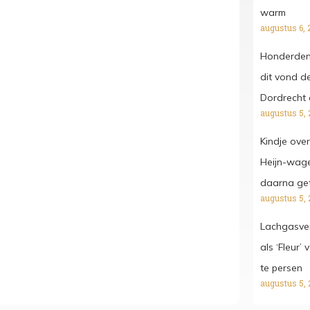
warm
augustus 6, 
Honderden 
dit vond de
Dordrecht 
augustus 5, 
Kindje ove
Heijn-wagen
daarna get
augustus 5, 
Lachgasver
als ‘Fleur’
te persen
augustus 5, 