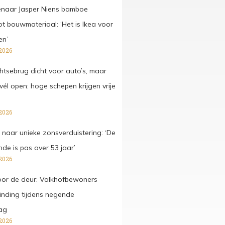
enaar Jasper Niens bamboe
ot bouwmateriaal: ‘Het is Ikea voor
en’
2026
tsebrug dicht voor auto’s, maar
él open: hoge schepen krijgen vrije
2026
uit naar unieke zonsverduistering: ‘De
de is pas over 53 jaar’
2026
voor de deur: Valkhofbewoners
binding tijdens negende
ag
2026