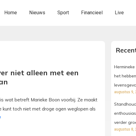
Home
Nieuws
Sport
Financieel
Live
Recent
Hermineke 
er niet alleen met een
het hebben
aan
levensgevaa
augustus 9, 
 is wat betreft Marieke Boon voorbij. Ze maakt
Standhoud
“Je kunt toch niet met droge ogen weglopen als
enthousias
verder gro
augustus 8, 