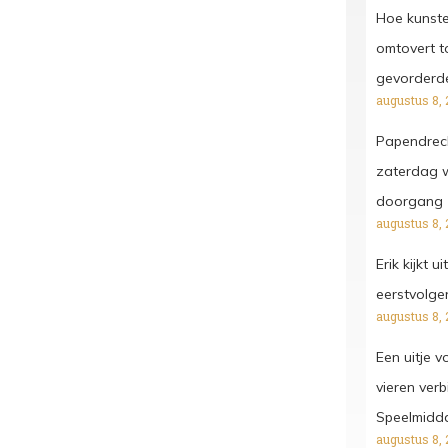
Hoe kunst
omtovert t
gevorderd
augustus 8, 
Papendrech
zaterdag w
doorgang
augustus 8, 
Erik kijkt 
eerstvolgen
augustus 8, 
Een uitje 
vieren ver
Speelmidd
augustus 8, 